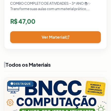
COMBO COMPLETO DE ATIVIDADES – 3º ANO 📚✨
Transforme suas aulas com um material prático,
organizado e pensado para facilitar o trabalho do
professor em sala de aula!
R$
47,00
Ver Material
Todos os Materiais
DESTAQUE