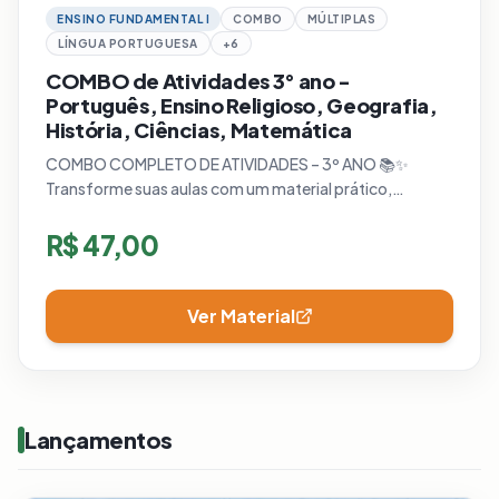
ENSINO FUNDAMENTAL I
COMBO
MÚLTIPLAS
LÍNGUA PORTUGUESA
+
6
COMBO de Atividades 3° ano -
Português, Ensino Religioso, Geografia,
História, Ciências, Matemática
COMBO COMPLETO DE ATIVIDADES – 3º ANO 📚✨
Transforme suas aulas com um material prático,
organizado e pensado para facilitar o trabalho do
professor em sala de aula!
R$
47,00
Ver Material
Lançamentos