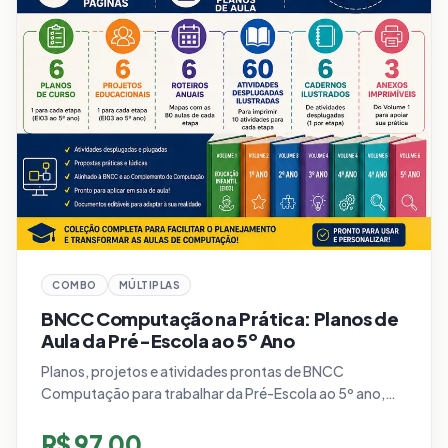
COMBO
MÚLTIPLAS
BNCC Computação na Prática: Planos de
Aula da Pré-Escola ao 5º Ano
Planos, projetos e atividades prontas de BNCC
Computação para trabalhar da Pré-Escola ao 5º ano,
com propostas práticas, desplugadas e alinhadas ao
currículo.
R$
97,00