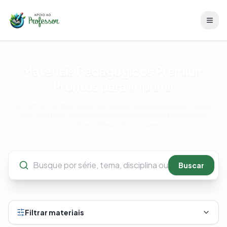
Materiais Pedagógicos Premium
Prontos para Imprimir
Encontre combos, apostilas e pacotes pedagógicos criados
para facilitar o planejamento de professores da Educação
Infantil e do Ensino Fundamental.
Buscar
Filtrar materiais