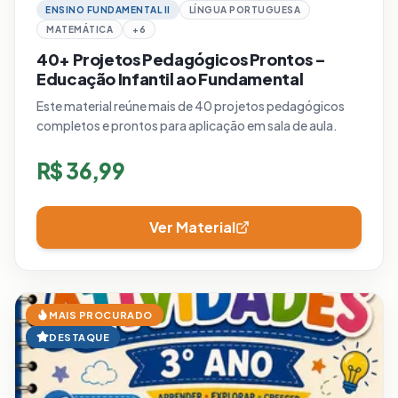
ENSINO FUNDAMENTAL II
LÍNGUA PORTUGUESA
MATEMÁTICA
+
6
40+ Projetos Pedagógicos Prontos –
Educação Infantil ao Fundamental
Este material reúne mais de 40 projetos pedagógicos
completos e prontos para aplicação em sala de aula.
R$
36,99
Ver Material
MAIS PROCURADO
DESTAQUE