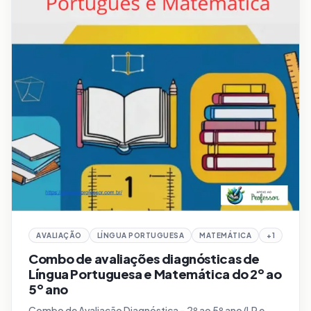
AVALIAÇÃO
LÍNGUA PORTUGUESA
MATEMÁTICA
+
1
Combo de avaliações diagnósticas de
Língua Portuguesa e Matemática do 2º ao
5º ano
Combo de Avaliação Diagnóstica – 2º ao 5º ano (LP e